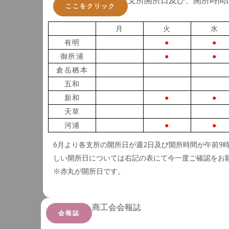
支所開所日及び、開所時間
ここをクリック
月
火
水
有明
●
●
御所浦
●
●
倉岳栖本
五和
新和
●
●
天草
河浦
●
●
6月より各支所の開所日が週2日及び開所時間が午前9
しい開所日については右記の表にて今一度ご確認をお
※赤丸が開所日です。
商工会会報誌
会報誌