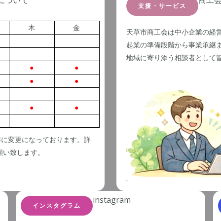
について
商工
支援・サービス
木
金
天草市商工会は中小企業の経
起業の準備段階から事業承継
地域に寄り添う相談者として
●
●
●
●
●
●
時に変更になっております。詳
願い致します。
instagram
インスタグラム